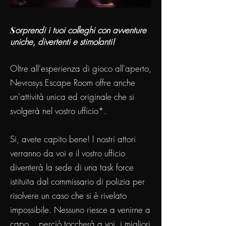
S
orprendi i tuoi colleghi con avventure
uniche, divertenti e stimolanti!
Oltre all'esperienza di gioco all'aperto,
Nevrosys Escape Room offre anche
un'attività unica ed originale che si
svolgerà nel vostro ufficio*.
Si, avete capito bene! I nostri attori
verranno da voi e il vostro ufficio
diventerà la sede di una task force
istituita dal commissario di polizia per
risolvere un caso che si è rivelato
impossibile. Nessuno riesce a venirne a
capo... perciò toccherà a voi, i migliori