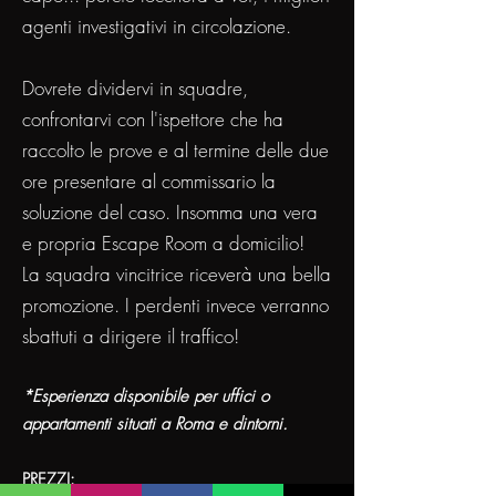
agenti investigativi in circolazione.
Dovrete dividervi in squadre,
confrontarvi con l'ispettore che ha
raccolto le prove e al termine delle due
ore presentare al commissario la
soluzione del caso. Insomma una vera
e propria Escape Room a domicilio!
La squadra vincitrice riceverà una bella
promozione. I perdenti invece verranno
sbattuti a dirigere il traffico!
*Esperienza disponibile per uffici o
appartamenti situati a Roma e dintorni.
PREZZI: