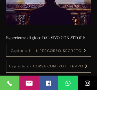
Esperienze di gioco DAL VIVO CON ATTORI:
Capitolo 1 - IL PERCORSO SEGRETO
Capitolo 2 - CORSA CONTRO IL TEMPO
Per Bambini - IL MISTERO DELLA VILLA
Per Aziende - Escape Room in UFFICIO
Esperienza di gioco ONLINE da remoto:
Escape Room ONLINE